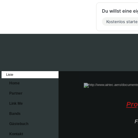
Du willst eine 
Kostenlos start
Liste
Home
Partner
Pr
Link Me
Bands
F
Gästebuch
Kontakt