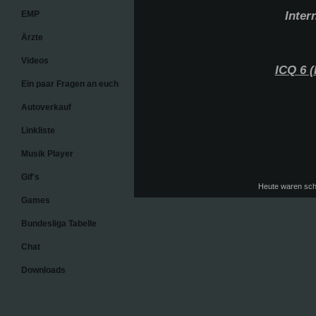
EMP
Inter
Ärzte
Videos
ICQ 6 (
Ein paar Fragen an euch
Autoverkauf
Linkliste
Musik Player
Gif's
Heute waren scho
Games
Bundesliga Tabelle
Chat
Downloads