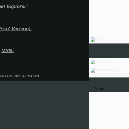
net Explorer:
Pro7-Version):
MSN:
n 4 Besucher (4 Hits) hier!
Partner