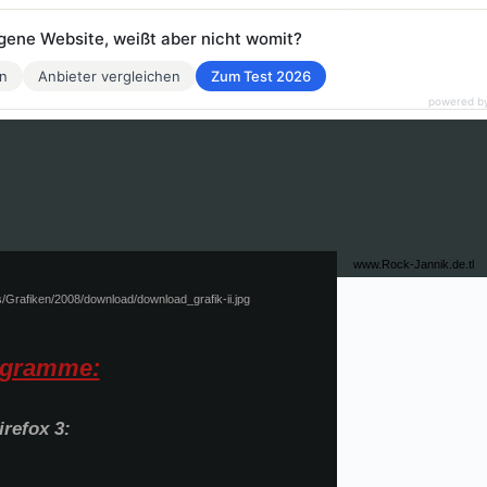
eigene Website, weißt aber nicht womit?
en
Anbieter vergleichen
Zum Test 2026
powered b
www.Rock-Jannik.de.tl
ogramme:
irefox 3: